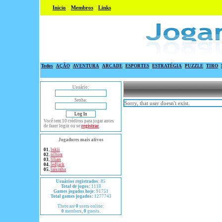
Inicio
-
Membros
-
Links
Todos
|
AÇÃO
|
AVENTURA
|
ARCADE
|
ESPORTES
|
ESTRATÉGIA
|
PUZZLE
|
TIRO
|
Usuário:
Senha:
Sorry, that user doesn't exist.
Você tem 10 créditos para jogar antes
de fazer login ou se
registrar
.
Jogadores mais ativos
01.
lokii
02.
nilton
03.
lilian
04.
ledjack
05.
laisinha
Usuários registrados:
85
Total de jogos:
1118
Games jogados hoje:
91751
Total games jogados:
1277743
There are
0
users online:
0
members,
0
guests.