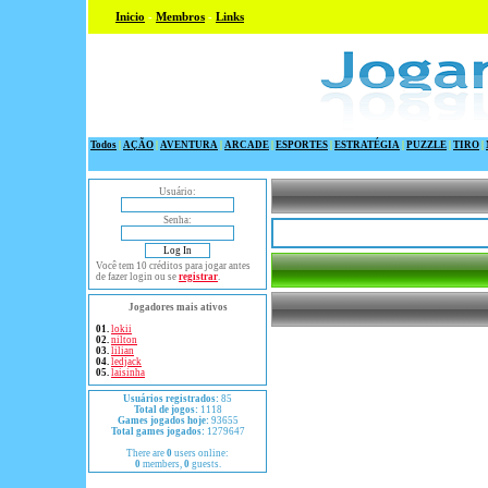
Inicio
-
Membros
-
Links
Todos
|
AÇÃO
|
AVENTURA
|
ARCADE
|
ESPORTES
|
ESTRATÉGIA
|
PUZZLE
|
TIRO
|
Usuário:
Senha:
Você tem 10 créditos para jogar antes
de fazer login ou se
registrar
.
Jogadores mais ativos
01.
lokii
02.
nilton
03.
lilian
04.
ledjack
05.
laisinha
Usuários registrados:
85
Total de jogos:
1118
Games jogados hoje:
93655
Total games jogados:
1279647
There are
0
users online:
0
members,
0
guests.