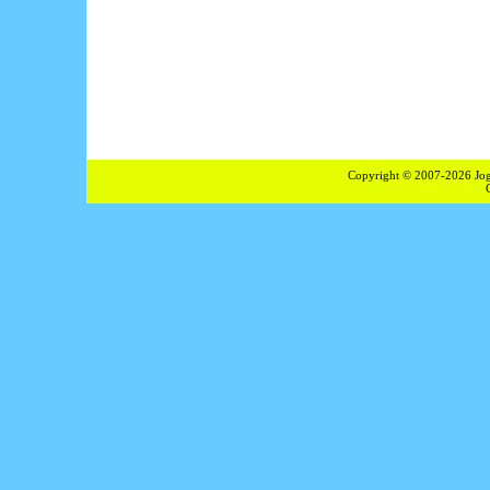
Copyright © 2007-2026 Jo