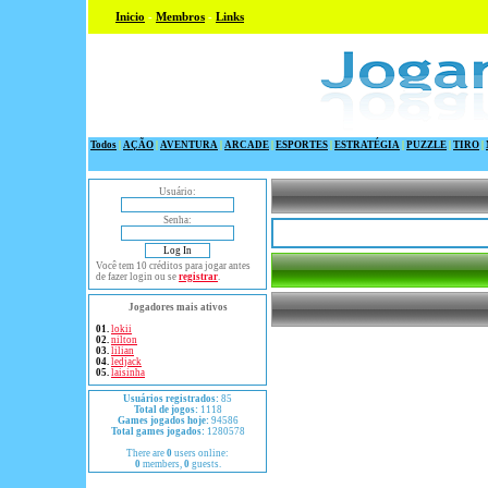
Inicio
-
Membros
-
Links
Todos
|
AÇÃO
|
AVENTURA
|
ARCADE
|
ESPORTES
|
ESTRATÉGIA
|
PUZZLE
|
TIRO
|
Usuário:
Senha:
Você tem 10 créditos para jogar antes
de fazer login ou se
registrar
.
Jogadores mais ativos
01.
lokii
02.
nilton
03.
lilian
04.
ledjack
05.
laisinha
Usuários registrados:
85
Total de jogos:
1118
Games jogados hoje:
94586
Total games jogados:
1280578
There are
0
users online:
0
members,
0
guests.