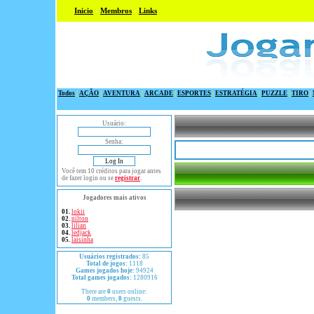
Inicio
-
Membros
-
Links
Todos
|
AÇÃO
|
AVENTURA
|
ARCADE
|
ESPORTES
|
ESTRATÉGIA
|
PUZZLE
|
TIRO
|
Usuário:
Senha:
Você tem 10 créditos para jogar antes
de fazer login ou se
registrar
.
Jogadores mais ativos
01.
lokii
02.
nilton
03.
lilian
04.
ledjack
05.
laisinha
Usuários registrados:
85
Total de jogos:
1118
Games jogados hoje:
94924
Total games jogados:
1280916
There are
0
users online:
0
members,
0
guests.