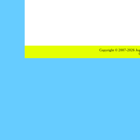
Copyright © 2007-2026 Jo