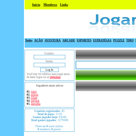
Inicio
-
Membros
-
Links
Todos
|
AÇÃO
|
AVENTURA
|
ARCADE
|
ESPORTES
|
ESTRATÉGIA
|
PUZZLE
|
TIRO
|
Usuário:
Senha:
Você tem 10 créditos para jogar antes
de fazer login ou se
registrar
.
Jogadores mais ativos
01.
lokii
02.
nilton
03.
lilian
04.
ledjack
05.
laisinha
Usuários registrados:
85
Total de jogos:
1118
Games jogados hoje:
93506
Total games jogados:
1279498
There are
0
users online:
0
members,
0
guests.