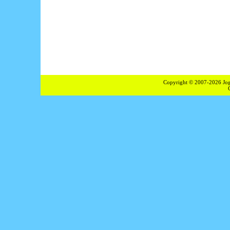
Copyright © 2007-2026 Jo